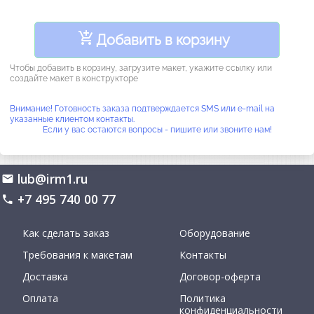
Добавить в корзину
Чтобы добавить в корзину, загрузите макет, укажите ссылку или
создайте макет в конструкторе
Внимание! Готовность заказа подтверждается SMS или e-mail на
указанные клиентом контакты.
Если у вас остаются вопросы - пишите или звоните нам!
lub@irm1.ru
+7 495 740 00 77
Как сделать заказ
Оборудование
Требования к макетам
Контакты
Доставка
Договор-оферта
Оплата
Политика
конфиденциальности