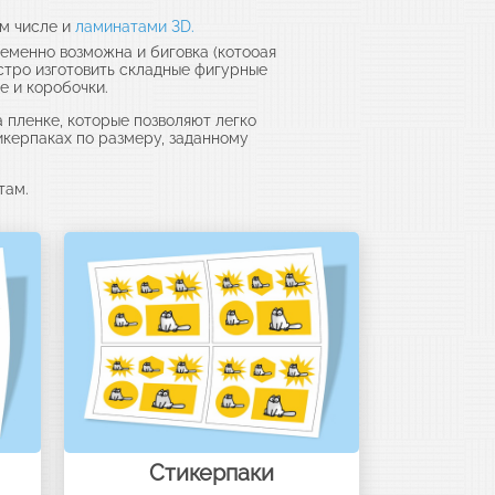
ом числе и
ламинатами 3D.
еменно возможна и биговка (котооая
стро изготовить складные фигурные
е и коробочки.
 пленке, которые позволяют легко
тикерпаках по размеру, заданному
там.
Стикерпаки