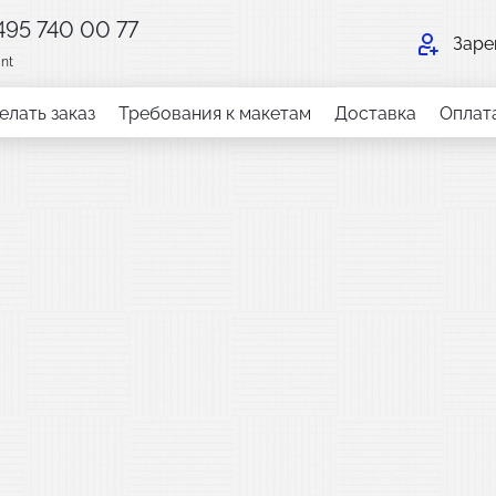
 495 740 00 77
Заре
int
елать заказ
Требования к макетам
Доставка
Оплат