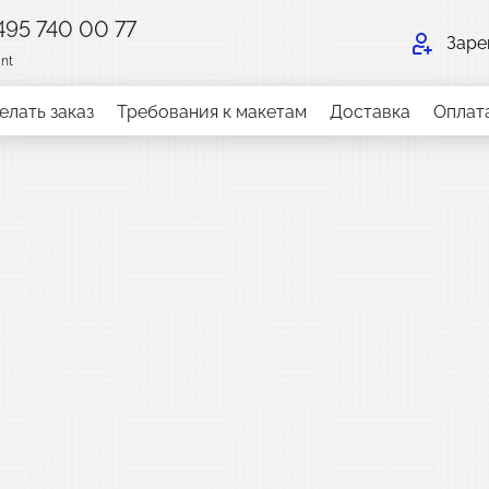
 495 740 00 77
Заре
int
елать заказ
Требования к макетам
Доставка
Оплат